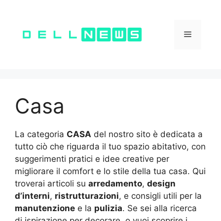
Vai
al
contenuto
Menu
Casa
La categoria
CASA
del nostro sito è dedicata a
tutto ciò che riguarda il tuo spazio abitativo, con
suggerimenti pratici e idee creative per
migliorare il comfort e lo stile della tua casa. Qui
troverai articoli su
arredamento
,
design
d’interni
,
ristrutturazioni
, e consigli utili per la
manutenzione
e la
pulizia
. Se sei alla ricerca
di ispirazione per decorare, o vuoi scoprire i