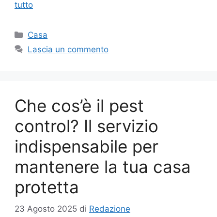
tutto
Categorie
Casa
Lascia un commento
Che cos’è il pest
control? Il servizio
indispensabile per
mantenere la tua casa
protetta
23 Agosto 2025
di
Redazione