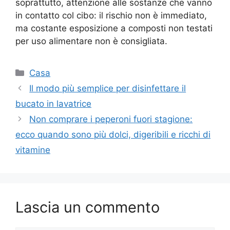
soprattutto, attenzione alle sostanze che vanno
in contatto col cibo: il rischio non è immediato,
ma costante esposizione a composti non testati
per uso alimentare non è consigliata.
Categorie
Casa
Il modo più semplice per disinfettare il
bucato in lavatrice
Non comprare i peperoni fuori stagione:
ecco quando sono più dolci, digeribili e ricchi di
vitamine
Lascia un commento