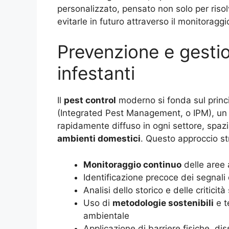
personalizzato, pensato non solo per riso
evitarle in futuro attraverso il monitoragg
Prevenzione e gestio
infestanti
Il
pest control
moderno si fonda sul princ
(Integrated Pest Management, o IPM), un 
rapidamente diffuso in ogni settore, spazi
ambienti domestici
. Questo approccio st
Monitoraggio continuo
delle aree 
Identificazione precoce dei segnali 
Analisi dello storico e delle criticit
Uso di
metodologie sostenibili
e t
ambientale
Applicazione di barriere fisiche, diss