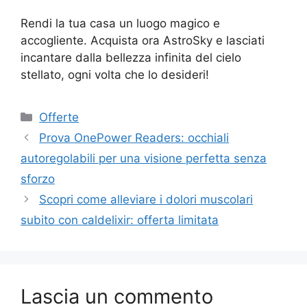
Rendi la tua casa un luogo magico e
accogliente. Acquista ora AstroSky e lasciati
incantare dalla bellezza infinita del cielo
stellato, ogni volta che lo desideri!
Categorie
Offerte
Prova OnePower Readers: occhiali
autoregolabili per una visione perfetta senza
sforzo
Scopri come alleviare i dolori muscolari
subito con caldelixir: offerta limitata
Lascia un commento